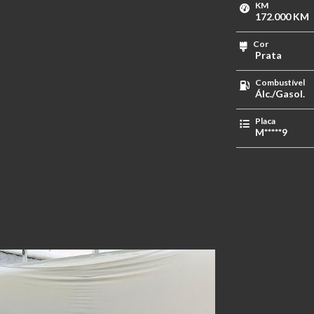
KM
172.000 KM
Cor
Prata
Combustível
Álc./Gasol.
Placa
M*****9