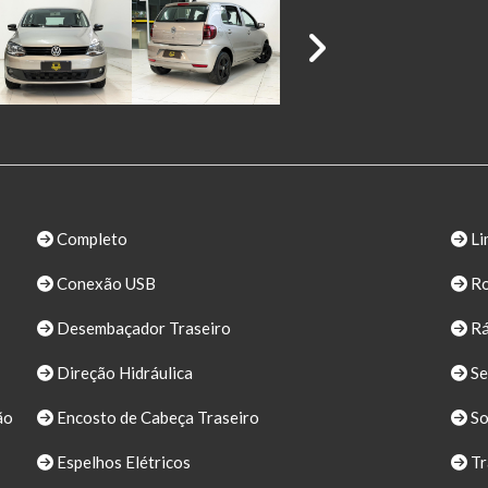
Completo
Li
Conexão USB
Ro
Desembaçador Traseiro
Rá
Direção Hidráulica
Se
ão
Encosto de Cabeça Traseiro
S
Espelhos Elétricos
Tr