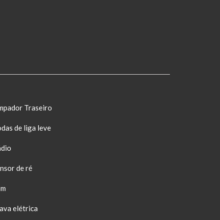
mpador Traseiro
das de liga leve
dio
nsor de ré
om
ava elétrica